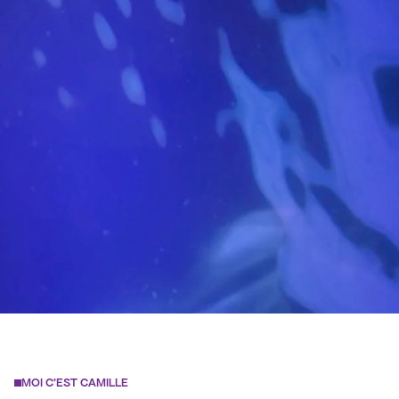
DUCELLIER
Un projet audio-visuel ?
Parlons-en !
MOI C'EST CAMILLE