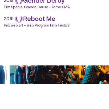
Gender Derby
2018
Prix Spécial Grande Cause - 7ème SMA
Reboot Me
2015
Prix web art - Web Program Film Festival
P
R
E
S
T
A
T
I
O
N
S