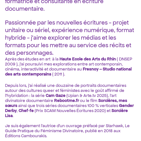
formatrice et consultante en écriture 
documentaire.
Passionnée par les nouvelles écritures - projet 
unitaire ou sériel, expérience numérique, format 
hybride - j'aime explorer les médias et les 
formats pour les mettre au service des récits et 
des personnages.  
Après des études en art  à la 
Haute Ecole des Arts du Rhin
 ( DNSEP
2009
), j'ai poursuivi mes explorations entre art contemporain, 
cinéma, interactivité et documentaire au 
Fresnoy – Studio national 
des arts contemporains
 ( 2011 ).
Depuis lors, j’ai réalisé une douzaine de portraits documentaires 
autour des cultures queer et féministes avec le goût affirmé de 
l'hybridation : la série 
Cam Gaze
 (Upian & Arte.tv 2025), l'art 
divinatoire documentaire 
Rebootme.fr
 ou le film 
Sorcières, mes 
sœurs
 ainsi que trois séries documentaires 100 % verticales 
Gender 
Derby
, 
Chef·fe
 (Prix SCAM Nouvelles Écritures 2020) et 
Sorcière 
Lisa
.
Je suis également l’autrice d’un ouvrage préfacé par Starhawk, Le 
Guide Pratique du Féminisme Divinatoire, publié en 2018 aux 
Éditions Cambourakis.