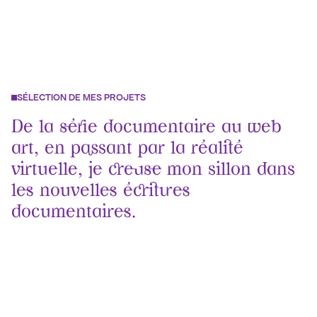
P
R
O
J
E
T
S
SÉLECTION DE MES PROJETS
De la série documentaire au web 
art, en passant par la réalité 
virtuelle, je creuse mon sillon dans 
les nouvelles écritures 
documentaires.
2026
Livre
La Tuile
en librairie à partir du 2 septembre 